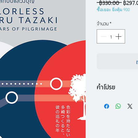
ราคา
 ฿330.00 
฿297.
ปกติ
ซื้อเยอะ ยิ่งคุ้ม 900
จำนวน
*
คำโปรย
“ตั้งแต่เดือนกรกฎาค
จนถึงเดือนมกราคมปีถ
กับความคิดเรื่องกา
เวลานั้น เขาคิดว่า