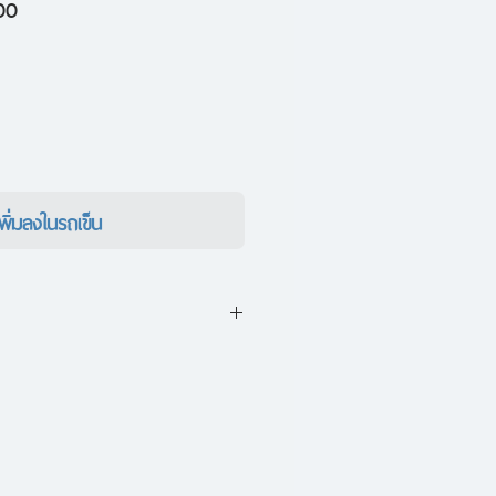
ราคา
00
ขาย
ลด
เพิ่มลงในรถเข็น
มช่วงที่อยู่มหาวิทยาลัยปีสอง
ัดไป ทสึคุรุ ทะซากิ มีชีวิตอยู่
รตายแทบจะเพียงอย่างเดียว วัน
การจบชีวิตของตนเป็นเรื่องธรรมดา