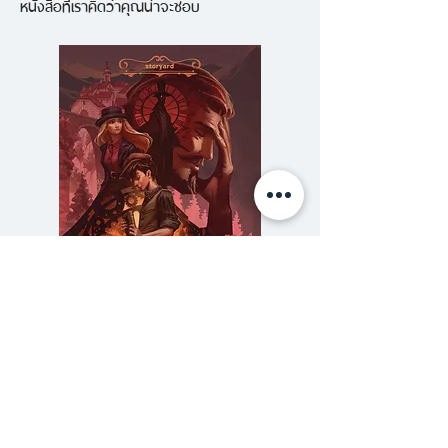
หนังสือที่เราคิดว่าคุณน่าจะชอบ
พ่าย ซามูไรไร้สังกัด และอาจารย์ที่
ไม่ขึ้นกับสำนักใด ตำราพิชัยสงคราม
ประจำตระกูล เขียนขึ้นในปี 1632
โดย ยางิว มุเนโนริ นักรบผู้แกล้ว
กล้า ที่ปรึกษาของโชกุนและหัวหน้า
ของหน่วยสืบราชการลับ นักเขียนทั้ง
สองเป็นนักต่อสู้มืออาชีพที่เกิดมา
ท่ามกลางวัฒนธรรมการต่อสู้อัน
ยาวนานซึ่งในที่สุดแล้วครอบงำ
การเมืองและสังคมทั้งหมดของญี่ปุ่น
งานเขียนของพวกเขามิได้มีไว้เพื่อ
ความลับของสารวัตร (สตีมฟีลด์
777 โรงแรมรวมนัก
ชนชั้นทหารซึ่งเป็นชนชั้นปกครอง
เล่ม 3)
เท่านั้นแต่มีไว้สำหรับผู้นำทางด้านอื่น