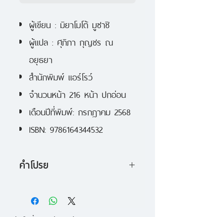
ผู้เขียน : มิยาโมโต้ มูซาชิ
ผู้แปล : ศุภิภา กุญชร ณ
อยุธยา
สำนักพิมพ์ แอร์โรว์
จำนวนหน้า 216 หน้า ปกอ่อน
เดือนปีที่พิมพ์: กรกฎาคม 2568
ISBN: 9786164344532
คำโปรย
คัมภีร์ห้าห่วงเขียนขึ้นในปี 1643 โดย
มิยาโมโต้ มูซาชิ นักรบผู้ไม่เคยแพ้