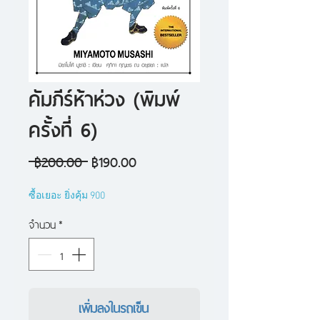
คัมภีร์ห้าห่วง (พิมพ์
ครั้งที่ 6)
ราคา
ราคา
 ฿200.00 
฿190.00
ปกติ
ขาย
ซื้อเยอะ ยิ่งคุ้ม 900
ลด
จำนวน
*
เพิ่มลงในรถเข็น