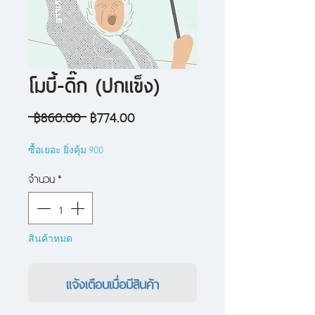
โมบี้-ดิ๊ก (ปกแข็ง)
ราคา
ราคา
 ฿860.00 
฿774.00
ปกติ
ขาย
ซื้อเยอะ ยิ่งคุ้ม 900
ลด
จำนวน
*
สินค้าหมด
แจ้งเตือนเมื่อมีสินค้า