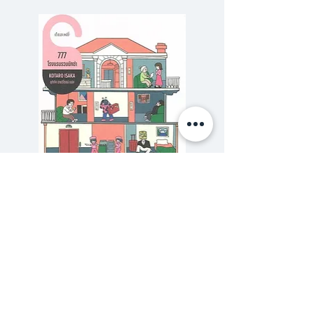
ฉบับปรับปรุงจากต้นฉบับแปล “โมบี้-
ดิ๊ก ฉบับประชาชน” โดยโครงการ
ระดมทุนเพื่อสนับสนุนการแปล
Moby-Dick; or, The Whale
นวนิยายของ เฮอร์แมน เมลวิลล์
เป็นภาษาไทย โดยกลุ่มวรรณกรรม
ไม่จำกัด
Moby-Dick
หรือชื่อต้นฉบับแรกให้
ชื่อว่า “The Whale” ฉบับภาษา
777 โรงแรมรวมนักฆ่า
รักสุดสวิส The Secret 
อังกฤษ พิมพ์ครั้งแรก 18 ตุลาคม
ราคาปกติ
ราคาขายลด
฿320.00
฿288.00
ค.ศ. 1851 พิมพ์เผยแพร่ โดย ริ
ซื้อเยอะ ยิ่งคุ้ม 900