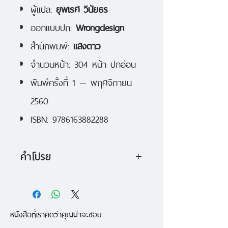
ผู้แปล:
ยุพเรศ วินัยธร
ออกแบบปก:
Wrongdesign
สำนักพิมพ์:
แสงดาว
จำนวนหน้า: 304 หน้า ปกอ่อน
พิมพ์ครั้งที่ 1 — พฤศจิกายน
2560
ISBN: 9786163882288
คำโปรย
แม่ปั้นเขาขึ้นมา...ให้เป็นรัสเซลล์ เบ
เกอร์ ผู้ซึ่งเริ่มต้นจากการขาย
หนังสือที่เราคิดว่าคุณน่าจะชอบ
หนังสือพิมพ์บนท้องถนน สู่การเป็น