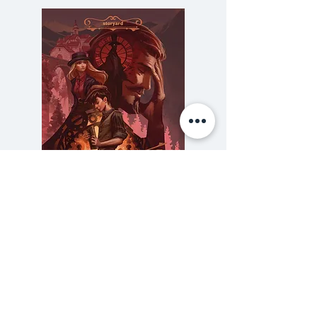
นักหนังสือพิมพ์ผู้ยิ่งใหญ่
ผลงานอัตชีวประวัติของรัสเซลล์ เบ
เกอร์ นักเขียนรางวัลพูลิตเชอ
ร์ หนังสือเล่มนี้เป็นวรรณกรรมชิ้น
เอก ที่บอกเล่าถึงอเมริกายุค
อุตสาหกรรมและการก้าวเข้าสู่
สงครามโลก เล่าเรื่องราวของผู้คน
ยุคเศรษฐกิจตกต่ำ บอกเล่าเรื่องราว
ความทุกข์ยาก ความหาญกล้า และ
ความลับของสารวัตร (สตีมฟีลด์
777 โรงแรมรวมนัก
เหนือสิ่งอื่นใด ผู้เขียนได้ถ่ายทอด
เล่ม 3)
เรื่องราวคุณค่าแห่งความรักของ
ราคา
฿275.00