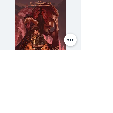
'ปาป้า' เฮมิงเวย์ อหังการแห่งชีวิต
ห้าว
ได้กล่าวถึง
เออร์เนสต์ เฮ
มิงเวย์
นับแต่แรกเกิด เติบโตขึ้นมา
จนเป็นหนุ่ม ซึ่งมีแรงบันดาลใจที่จะ
เป็นนักเขียน แต่งงาน มีลูก หย่า
แต่งงานอีก ชีวิตการปะทะสังสรรค์
กับนักเขียนต่างๆ ไม่ว่าจะเป็น
สก็อตต์ ฟิตช์เจอรัลด์, แจร์ทรูด ส
ไตน์, เอสตรา พาวน์ หรือเจ้าของ
ความลับของสารวัตร (สตีมฟีลด์
777 โรงแรมรวมนัก
ร้านหนังสือชื่อก้องโลกอย่างซิลเวีย
เล่ม 3)
บีซ รวมทั้งการใช้ชีวิตอันห้าวหาญ
ราคา
฿275.00
อย่างมันหยด จนกระทั่งเสียชีวิตด้วย