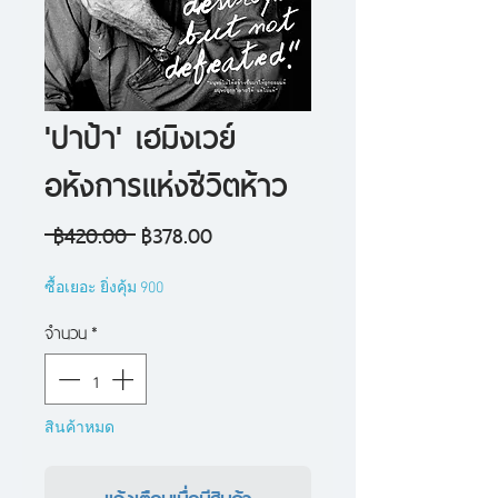
'ปาป้า' เฮมิงเวย์
อหังการแห่งชีวิตห้าว
ราคา
ราคา
 ฿420.00 
฿378.00
ปกติ
ขาย
ซื้อเยอะ ยิ่งคุ้ม 900
ลด
จำนวน
*
สินค้าหมด
แจ้งเตือนเมื่อมีสินค้า