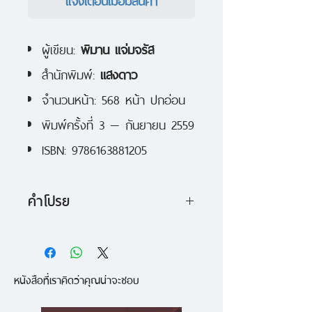
ผู้เขียน:
พิมาน แจ่มจรัส
สำนักพิมพ์:
แสงดาว
จำนวนหน้า: 568 หน้า ปกอ่อน
พิมพ์ครั้งที่ 3 — กันยายน 2559
ISBN: 9786163881205
คำโปรย
ชีวิตและตัวตนของ เออร์เนสต์ เฮ
มิงเวย์ จากปลายปากกาของนักแปล
หนังสือที่เราคิดว่าคุณน่าจะชอบ
อาวุโส พิมาน แจ่มจรัส