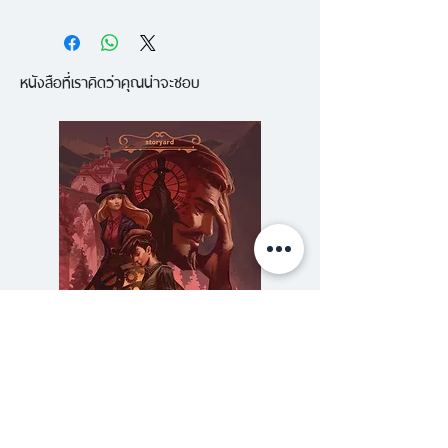
“หากกล่าวถึงการสร้างพล็อตเรื่องที่
เป็นสิ่งที่ต้องกำจัด!
บาดใจแล้วล่ะก็ เจมส์ แพตเตอร์สัน
บางครั้งวันโลกาวินาศอาจไม่ใช่วันที่
หนังสือที่เราคิดว่าคุณน่าจะชอบ
เป็นนักเขียนที่เชื่อมโยงปมเรื่องได้
อุกกาบาตพุ่งชนโลก ไม่ใช่วันที่
อย่างลงตัว”
มนุษย์ต่างดาวบุก ไม่ใช่วันที่เปลือก
—New York Daily News
แผ่นดินแยกตัว แต่เป็นวันที่โลกทั้งใบ
กำลังจะกลายเป็นสวนสัตว์ สวนสัตว์
“นิยายของแพตเตอร์สันเปรียบเสมือน
ที่ปราศจากกรงขัง และพวกมัน
เครื่องยนต์แห่งความบันเทิงที่ทันสมัย
ต้องการให้เผ่าพันธุ์มนุษย์สูญสิ้นไป
เหมือนรถพอร์ชที่ถูกปรับแต่งอย่าง
จากโลกนี้!
เชี่ยวชาญและโลดแล่นอย่างรวดเร็ว”
—Publishers Weekly
-
เหล่าสิงโตในแอฟริกา
กลายเป็นทีม
นักล่ามนุษย์ที่ทั้งฉลาดและอำมหิต