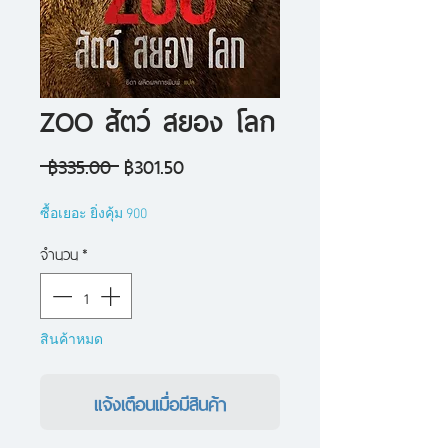
ZOO สัตว์ สยอง โลก
ราคา
ราคา
 ฿335.00 
฿301.50
ปกติ
ขาย
ซื้อเยอะ ยิ่งคุ้ม 900
ลด
จำนวน
*
สินค้าหมด
แจ้งเตือนเมื่อมีสินค้า