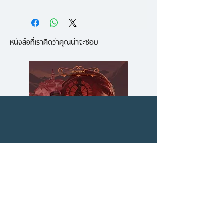
จากซีรีส์วัยรุ่นสุดฮิตในอเมริกาที่
นำแสดงโดยนักแสดงสาวชื่อดังอย่าง
หนังสือที่เราคิดว่าคุณน่าจะชอบ
คริสเตน เบลล์ จนเกิดกระแสฟีเวอร์
อยู่หลายปี และเมื่อซีรีส์ฉายจบซีซั่นไป
แล้ว แต่บรรดาแฟนพันธุ์แท้ของเวโร
นิกา มาร์ส ยังไม่อยากให้งานเลี้ยง
เลิกรา พวกเขาจึงรวมตัวกันลงขัน
เงินทุนให้ผู้กำกับซีรีส์คนเดิมสานต่อ
ความสำเร็จจนออกมาเป็นนิยายสุด
เข้มข้นถึง 2 เล่ม ซึ่งติดอันดับ
หนังสือขายดีของนิวยอร์ก ไทมส์