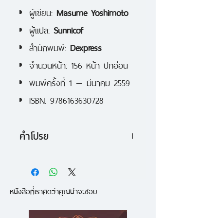
ผู้เขียน:
Masume Yoshimoto
ผู้แปล:
Sunnicof
สำนักพิมพ์:
Dexpress
จำนวนหน้า: 156 หน้า ปกอ่อน
พิมพ์ครั้งที่ 1 — มีนาคม 2559
ISBN: 9786163630728
คำโปรย
มาจิและนัทสึที่อาศัยอยู่ด้วยกันอย่าง
สนิทสนม ทั้งช่วยกันผ่าฟืน ช่วยกัน
หนังสือที่เราคิดว่าคุณน่าจะชอบ
ทำอาหาร มาจิที่อยากจะเข้าไปใช้
ชีวิตในเมืองก็ต้องคอยรับการทดสอบ