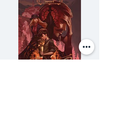
จากนัทสึอยู่เรื่อยมา แต่ดูเหมือน
ว่าการทดสอบในครั้งนี้จะหนักหนา
เกินไปจนทำให้มาจิถึงกับต้องล้ม
หมอนนอนเสื่อ!
ความลับของสารวัตร (สตีมฟีลด์
777 โรงแรมรวมนัก
เล่ม 3)
ราคา
฿275.00
ซื้อเยอะ ยิ่งคุ้ม 900