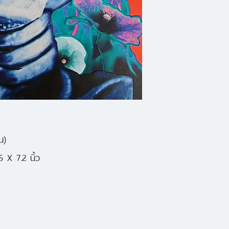
กระทำอัตวินิบาตกร
โทรศัพท์มือถือ กระเ
คนที่เขาพบ จากนั้น 
อนันต์ เริ่มความสัมพ
พนัดเดตโดยหวังว่าจ
กำลังเป็นไปด้วยดี ท
เมื่อเชื้อไวรัสที่สาม
น)
แพร่ระบาด ผู้ติดเ
 X 7.2 นิ้ว
กลุ่มหนึ่งผิวหนังเปล
เปลี่ยนเป็นสีเหลือง 
อาจเข้าใกล้คนรัก เพร
ของอีกฝ่าย ร่างกา