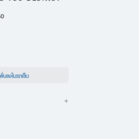
ราคา
50
ขาย
ลด
เพิ่มลงในรถเข็น
ร์บนเรือพายเพียงลำพังเพื่อรำลึก
ป ชายหนุ่มได้พบกับ อนันต์ เจ้า
ษัทไบโอเทคโนโลยี ชายผู้ตั้งใจจะ