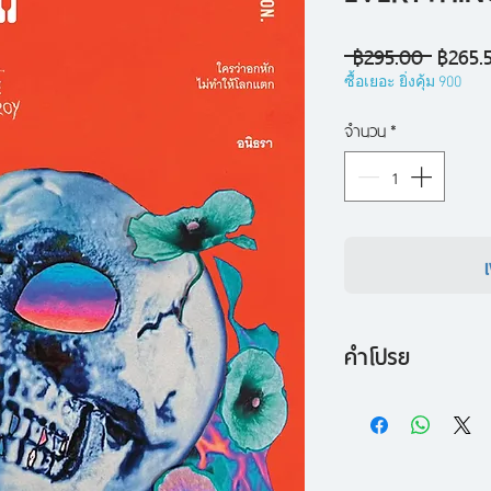
ราคา
 ฿295.00 
฿265.
ปกติ
ซื้อเยอะ ยิ่งคุ้ม 900
จำนวน
*
คำโปรย
ขณะกำลังนั่งจิบเบีย
ถึงเพื่อนรักที่ตายไ
หน้าที่ประสานงานบริ