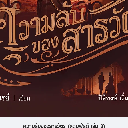
ความลับของสารวัตร (สตีมฟีลด์ เล่ม 3)
ดูข้อมูลด่วน