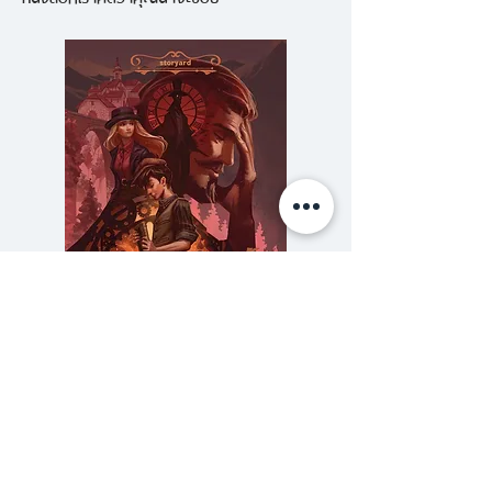
ปรากฏตัวในคืนลอยกระทงและจะพา
ผู้ที่พบเห็นกลายเป็นส่วนหนึ่งของ
ขบวนไปตลอดกาลอัคร เด็กหนุ่ม
ม.ปลายที่มีสัมผัสพิเศษและแปลกแยก
จากคนอื่น ต้องพึ่งพาพี่สาว อัญริ
นทร์ เป็นที่พึ่งหลังจากเหตุการณ์
ลึกลับที่ทำให้ชีวิตครอบครัวเขาเปลี่ยน
ไปพวกเขาหนีจากการตามล่าของ
ขบวนแห่ที่มุ่งเป้าไปที่อัญรินทร์และ
พบที่หลบภัยในคฤหาสน์ร้างที่มี
วิญญาณเด็กห้าตนสิงสู่ ซึ่งแต่ละตน
ความลับของสารวัตร (สตีมฟีลด์
777 โรงแรมรวมนัก
มีเรื่องราวเศร้าสลดจากอดีตที่ยังไม่
เล่ม 3)
สามารถหลุดพ้นได้ เมื่ออยู่ใน