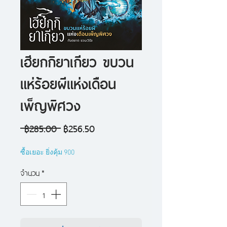
เฮียกกิยาเกียว ขบวน
แห่ร้อยผีแห่งเดือน
เพ็ญพิศวง
ราคา
ราคา
 ฿285.00 
฿256.50
ปกติ
ขาย
ซื้อเยอะ ยิ่งคุ้ม 900
ลด
จำนวน
*