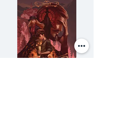
เวลาผ่านไปตัวตนเดิมของเขากลับถูก
ปล้น บุคลิกที่เคยนอบน้อมถูกแทนที่
ด้วยความป่าเถื่อนแข็งกระด้าง แม้แต่
ความรักที่มีให้แฟนสาวและงานศิลปะ
ก็ค่อยๆ พร่าเลือน ท่ามกลางความ
หวาดกลัวต่อตัวตนที่กำลังจะพัง
ทลาย จุนอิจิเริ่มไล่ล่าความจริงเกี่ยว
กับเจ้าของสมองที่ถูกปลูกถ่ายเข้ามา
ในร่างกายเขา และต้องเผชิญกับ
ความลับของสารวัตร (สตีมฟีลด์
777 โรงแรมรวมนัก
ชะตากรรมที่ไม่มีวันหวนคืน… ผล
เล่ม 3)
งานระดับมาสเตอร์พีซจากปลาย
ราคา
฿275.00
ปากกา ฮิงาชิโนะ เคโงะ ดัดแปลง
ซื้อเยอะ ยิ่งคุ้ม 900