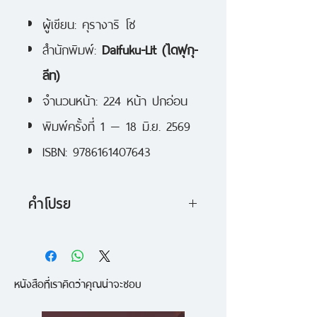
ผู้เขียน: คุรางาริ โซ
สำนักพิมพ์:
Daifuku-Lit (ไดฟุกุ-
ลีท)
จำนวนหน้า: 224 หน้า ปกอ่อน
พิมพ์ครั้งที่ 1 — 18 มิ.ย. 2569
ISBN: 9786161407643
คำโปรย
'นารุเสะ จุนอิจิ' ชายหนุ่มผู้อ่อนโยน
และหลงใหลการวาดภาพ กลับฟื้น
หนังสือที่เราคิดว่าคุณน่าจะชอบ
จากความตายด้วยการผ่าตัดปลูก
ถ่ายสมองครั้งแรกของโลก! ทว่าเมื่อ