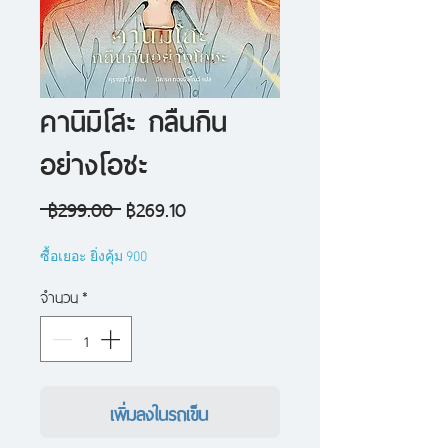
คานิมิโสะ กลืนกิน
อย่างโอชะ
ราคา
ราคา
 ฿299.00 
฿269.10
ปกติ
ขาย
ซื้อเยอะ ยิ่งคุ้ม 900
ลด
จำนวน
*
เพิ่มลงในรถเข็น