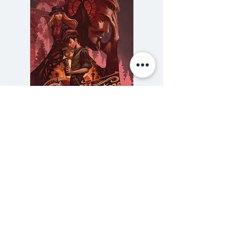
นายพลที่แสนจะเข้มงวดได้สั่งให้
ไวโอเล็ตร่วมแข่งขันกับผู้สมัครหลาย
ร้อยคนที่มุ่งมั่นจะเป็นชนชั้นสูงแห่งนา
วาร์เร — ผู้ขี่มังกร (Dragon
Riders)แต่เมื่อเธอตัวเล็กกว่าคนอื่น
ๆ และมีร่างกายที่อ่อนแอ ความตาย
ก็ย่อมอยู่ไม่ไกล...
ความลับของสารวัตร (สตีมฟีลด์
777 โรงแรมรวมนัก
เพราะมังกรไม่ผูกพันธะกับ
เล่ม 3)
มนุษย์ที่ ""เปราะบาง"" พวกมันจะ
ราคา
฿275.00
เผามนุษย์ประเภทนั้นจนเป็นเถ้าถ่าน
ซื้อเยอะ ยิ่งคุ้ม 900
เนื่องจากมังกรมีจำนวนน้อยกว่า