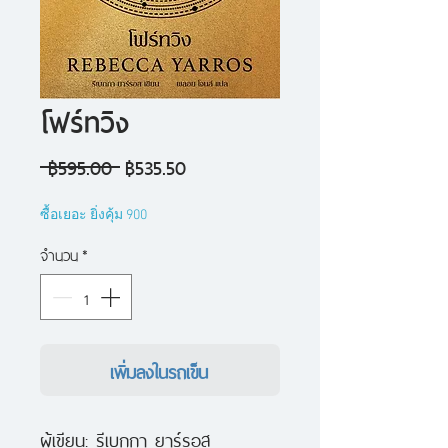
โฟร์ทวิง
ราคา
ราคา
 ฿595.00 
฿535.50
ปกติ
ขาย
ซื้อเยอะ ยิ่งคุ้ม 900
ลด
จำนวน
*
เพิ่มลงในรถเข็น
ผู้เขียน: รีเบกกา ยาร์รอส