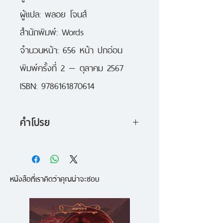
ผู้แปล: พลอย โจนส์
สำนักพิมพ์: Words
จำนวนหน้า: 656 หน้า ปกอ่อน
พิมพ์ครั้งที่ 2 — ตุลาคม 2567
ISBN: 9786161870614
คำโปรย
ไวโอเล็ต ซอร์เรนเกล วัย 20 ปี
ฝึกฝนเพื่อที่จะเข้าสู่แผนกอาลักษณ์
หนังสือที่เราคิดว่าคุณน่าจะชอบ
(Scribe Quadrant) เธอใช้ชีวิตอย่าง
เงียบสงบท่ามกลางหนังสือและ
ประวัติศาสตร์ แต่แม่ของเธอผู้เป็น