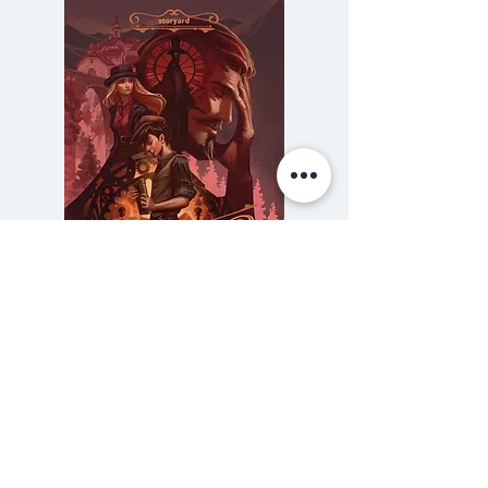
มากกว่า 3 ล้านครั้ง
ความลับของสารวัตร (สตีมฟีลด์
777 โรงแรมรวมนัก
เล่ม 3)
ราคา
฿275.00