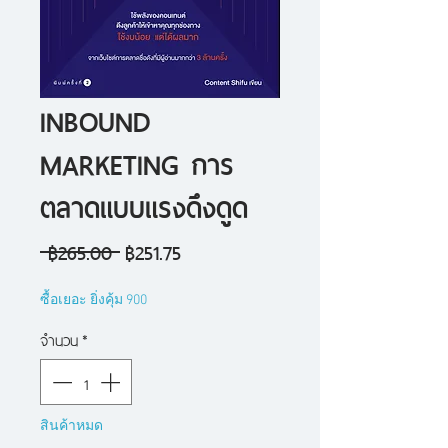
INBOUND
MARKETING การ
ตลาดแบบแรงดึงดูด
ราคา
ราคา
 ฿265.00 
฿251.75
ปกติ
ขาย
ซื้อเยอะ ยิ่งคุ้ม 900
ลด
จำนวน
*
สินค้าหมด