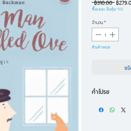
ราคา
 ฿310.00 
฿279.
ปกติ
ซื้อเยอะ ยิ่งคุ้ม 900
จำนวน
*
สินค้าหมด
แจ้
คำโปรย
อูเว มนุษย์ลุงวัย 
ต้อง รักศักดิ์ศรี รั
ทำงานหนัก มีคำถาม