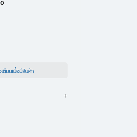
ราคา
00
ขาย
ลด
งเตือนเมื่อมีสินค้า
59 ปากเสีย โผงผาง รักความถูก
กเมีย รักความเป๊ะ ให้ค่ากับการ
มากมายกับวิถีชีวิตของโลกยุค