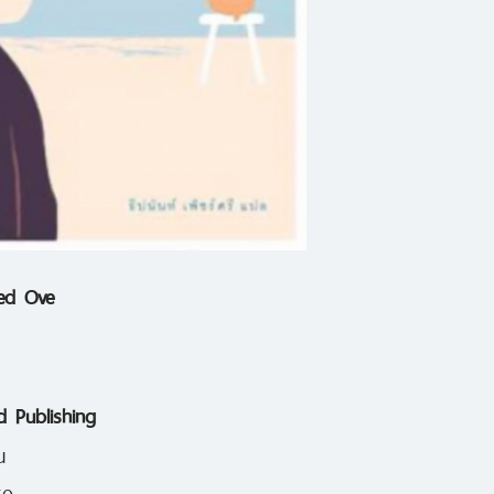
ใหม่ ตั้งแต่คอมพิวเ
กำลังอยากตาย
มองผ่านๆ 'ชายชื่ออ
เหมือนหนังสือที่เน
ชวนหัวต่างๆ ที่ชายว
เจอ (หรือบ่อยครั้ง 
ed Ove
ตนเองไม่มีทั้งงานแล
แต่ที่พิเศษมากกว่านั
 Publishing
แต่ละบท จะค่อยๆ เผ
น
ละคร...เป็นด้านที่เ
60