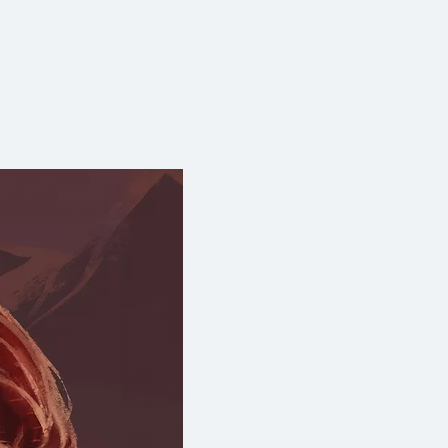
่างโชกโชน"
ชายชื่ออูเว" )