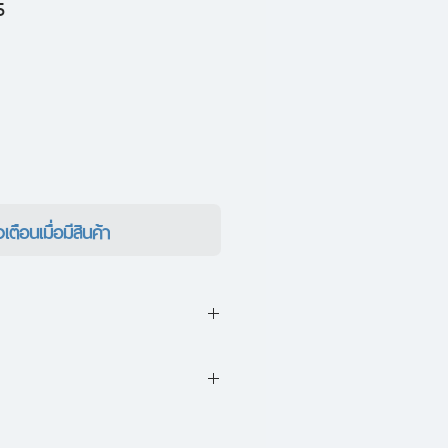
ราคา
5
ขาย
ลด
งเตือนเมื่อมีสินค้า
ละเริ่มเปิดอ่าน...
งญี่ปุ่นที่คุณจะไม่วันลืม!
อันดับ ๑ ปี ๒๕๕๑ จากนิตยสาร