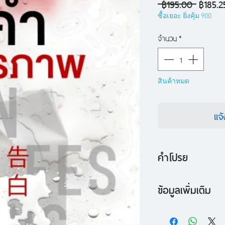
ราคา
 ฿195.00 
฿185.2
ปกติ
ซื้อเยอะ ยิ่งคุ้ม 900
จำนวน
*
สินค้าหมด
แจ้
คำโปรย
สูดลมหายใจเข้าให้ลึกแ
ข้อมูลเพิ่มเติม
นี่คือนวนิยายลึกลับขอ
นวนิยายสืบสวน