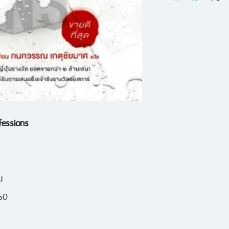
Shuukanbunsh
"มะนะมิจัง" ลูกสาววั
นักเขียนนวนิยาย
ประจำชั้นมัธยมศึกษ
จากนิตยสาร Sho
ของโรงเรียน เธอรู้ด
รางวัล Honyat
ในชั้นเรียนของตัวเอ
พนักงานร้านหนัง
สร้างเป็นภาพยนต
การแก้แค้นสาหัสจึงได้
เสนอชื่อเข้าชิง
ssions
กลับไม่ใช่ความตายห
ประเทศ ครั้งที
สารภาพ" ของเหล่าผู
คลอนจิตใจได้อย่างร
น
และมันเป็นเพียงแค่จุด
560