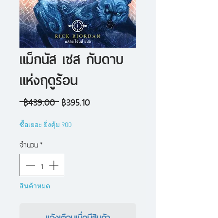
แม็กนัส เชส กับดาบ
แห่งฤดูร้อน
ราคา
ราคา
 ฿439.00 
฿395.10
ปกติ
ขาย
ซื้อเยอะ ยิ่งคุ้ม 900
ลด
จำนวน
*
สินค้าหมด
แจ้งเตือนเมื่อมีสินค้า