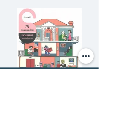
อย่างสงบสุขอยู่ในเมืองบอสตัน
และอะไรๆ ก็ดูเหมือนจะแย่ลงหลัง
จากผม ‘ตาย’
…
ผมก็ไม่คิดหรอกว่าตัวเองจะถูกเลือก
มาวัลฮัลลา
ไม่เอาน่า คนอย่างแม็กนัส เชส เนี่ย
นะจะตายอย่างกล้าหาญ
จนมีวาลคิรีมารับแล้วบอกว่า ‘โอ้ แม็
กนัส เจ้าคือวีรบุรุษและถูกเลือกให้ไป
777 โรงแรมรวมนักฆ่า
รักสุดสวิส The Secret 
สวรรค์’
ราคาปกติ
ราคาขายลด
฿320.00
฿288.00
ใครได้ยินคงขำตาย (แล้ววาลคิรีของ
ซื้อเยอะ ยิ่งคุ้ม 900