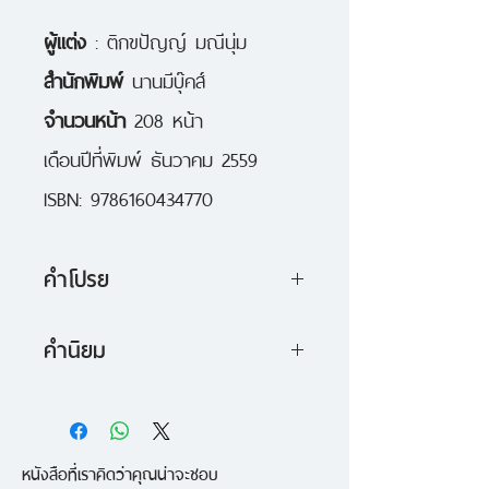
ผู้แต่ง
: ติกขปัญญ์ มณีนุ่ม
สำนักพิมพ์
นานมีบุ๊คส์
จำนวนหน้า
208 หน้า
เดือนปีที่พิมพ์ ธันวาคม 2559
ISBN: 9786160434770
คำโปรย
เรื่องราวของ "ลูกแก้ว" เด็กสาวผู้มี
คำนิยม
คำถามมากมายในใจ และดิ้นรนค้นหา
1. นำเสนอประเด็นปัญหาในสังคมที่
คำตอบจากสิ่งที่เธอคิดว่าเป็น "ที่
เห็นกันได้ทั่วไป คือ การติดเทคโนโลยี
ปรึกษา" ที่ดีที่สุด นั่นคือ "มีมี่
หนังสือที่เราคิดว่าคุณน่าจะชอบ
และปัญหาของเด็กวัยเรียน ที่ยัง