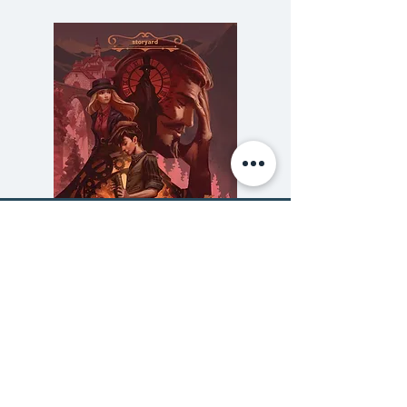
ร์" โปรแกรมปัญญาประดิษฐ์ซึ่ง
ค้นหาตัวตนแต่ไม่มีใครคอยให้คำ
สื่อสารโต้ตอบกับโปรแกรมที่เขียนขึ้น
แนะนำ
โดยมีตัวผู้ใช้เป็นฐานข้อมูลหลัก เมื่อ
2. บอกเล่าเรื่องราวด้วยมุมมองที่ทัน
ลูกแก้วคุยกับ "มีมี่ร์" ก็เปรียบเสมือน
สมัยหากเฉียบคมและเป็นสากลยิ่ง
เธอกำลังพูดคุยและปรึกษากับตัวเอง
3. ชวนให้ทุกคนละสายตาจากหน้าจอ
อีกคนหนึ่งที่ฉลาดกว่า รอบคอบกว่า
สมองกล หันมาพิจารณาโลกด้วย
และจะอยู่เคียงข้างเธอเท่านั้น แต่ "มี
สมองของตัวเอง ด้วยสายตาของ
มี่ร์" จะตอบคำถามได้ทุกคำถามหรือ
มนุษย์ผู้มีความคิดจิตใจ แต่อาจลืม
ไม่ และคำตอบที่ลูกแก้วได้มาคือคำ
ใช้มันในบางขณะ
ตอบที่ดีที่สุดจริงหรือ ติดตามค้นหา
คำตอบได้ในเล่ม
ความลับของสารวัตร (สตีมฟีลด์
777 โรงแรมรวมนัก
เล่ม 3)