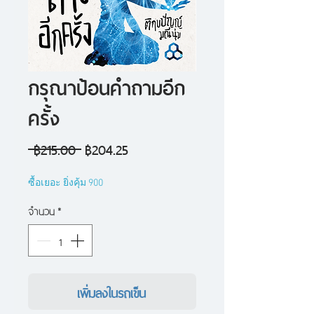
กรุณาป้อนคำถามอีก
ครั้ง
ราคา
ราคา
 ฿215.00 
฿204.25
ปกติ
ขาย
ซื้อเยอะ ยิ่งคุ้ม 900
ลด
จำนวน
*
เพิ่มลงในรถเข็น