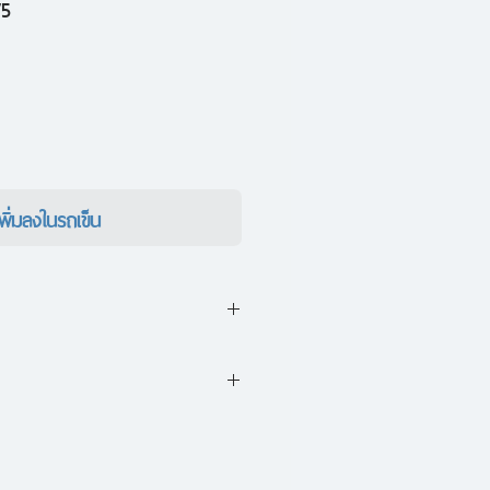
ราคา
75
ขาย
ลด
เพิ่มลงในรถเข็น
ระต่าย" เล่มนี้ บอกเล่าเรื่องราว
คนหนึ่งผู้เข้าใช้บริการบริษัท
ว่นแก้ว นวนิยายสำหรับเยาวชน
ื่อกำจัดความคิดหมกมุ่นอยาก
่องราวประหลาดเกิดขึ้น เมื่อเขา