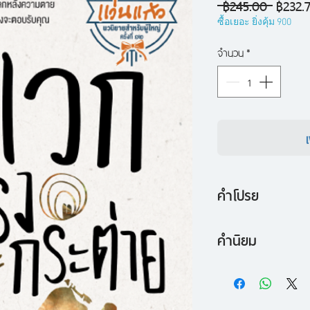
ราคา
 ฿245.00 
฿232.
ปกติ
ซื้อเยอะ ยิ่งคุ้ม 900
จำนวน
*
คำโปรย
หนังสือ "วิเวกโพรงก
คำนิยม
ของ "วิเวก" ชายหนุ่ม
- รางวัลชนะเลิศ แ
ทดลองฆ่าตัวตาย เพ
ครั้งที่ 12
ตายของตนเอง แต่เรื