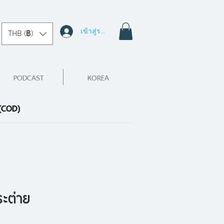
เข้าสู่ระบบ
THB (฿)
PODCAST
KOREA
 (COD)
ะต่าย