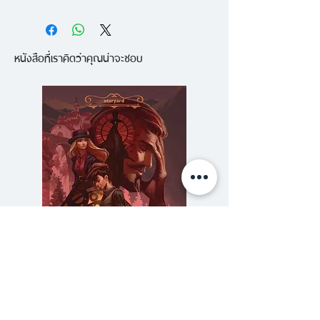
"นานๆ ครั้งจึงจะมีนักสืบเอกชนสัก
นามปากกาของ "เจ.เค. โรว์ลิ่ง"
นักสืบเอกชน "คอร์โมรัน สไต
คนที่ปรากฏตัวและจับจินตนาการของ
รก์" มาคลี่คลายคดีนี้ สไตรก์เป็น
หนังสือที่เราคิดว่าคุณน่าจะชอบ
ผู้คนได้ในพริบตา เขาคือคนหนึ่งที่
ทหารผ่านศึก บาดเจ็บทั้งร่างกาย
ทำได้...(กัลเบรท) มีฝีมือน่าชื่นชมใน
และจิตใจ และชีวิตของเขาก็แสน
การถ่ายทอดภาพของกรุงลอนดอน
ยุ่งเหยิง คดีนี้จะทำให้เขามีเงินประทัง
และเสกสร้างฮีโร่คนใหม่"
ชีวิตต่อไปได้ แต่เขาก็มีราคาที่ต้อง
- Daily Mail
จ่าย ยิ่งเขาขุดลึกลงไปในโลกอันซับ
ซ้อนของนางแบบสาวมากเท่าไร เขา
"นวนิยายในโลกอันแพรวพราวของ
ก็ยิ่งเข้าใกล้ความดำมืดและอันตราย
นางแบบ ศิลปินแร็ป แฟชั่นดีไซเนอร์
ใหญ่หลวงมากเท่านั้น!
คนขี้ยา และเรื่องชู้สาว"
- The Times