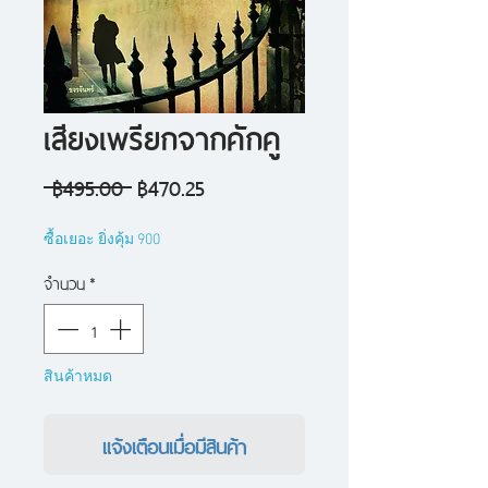
เสียงเพรียกจากคักคู
ราคา
ราคา
 ฿495.00 
฿470.25
ปกติ
ขาย
ซื้อเยอะ ยิ่งคุ้ม 900
ลด
จำนวน
*
สินค้าหมด
แจ้งเตือนเมื่อมีสินค้า