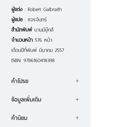
ผู้แต่ง
: Robert Galbraith
ผู้แปล
: ขจรจันทร์
สำนักพิมพ์
นานมีบุ๊คส์
จำนวนหน้า
576 หน้า
เดือนปีที่พิมพ์ มีนาคม 2557
ISBN: 9786160418398
คำโปรย
นางแบบเจ้าปัญหาคนหนึ่งตกจาก
ข้อมูลเพิ่มเติม
ระเบียงที่ปกคลุมด้วยหิมะลงมาและ
นวนิยายสืบสวนสอบสวนเรื่องแรก
เสียชีวิต เกิดข้อสรุปว่าเธอฆ่าตัวตาย
คำนิยม
จาก "รอเบิร์ต กัลเบรท"
ทว่าพี่ชายของเธอยังสงสัย และจ้าง