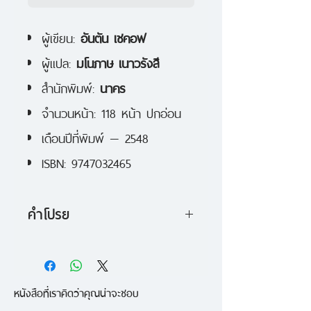
ผู้เขียน:
อันตัน เชคอฟ
ผู้แปล:
มโนภาษ เนาวรังสี
สำนักพิมพ์:
นาคร
จำนวนหน้า: 118 หน้า ปกอ่อน
เดือนปีที่พิมพ์ — 2548
ISBN: 9747032465
คำโปรย
“ตึกคนไข้หมายเลขหก” ของเช
คอฟ เป็นส่วนหนึ่งของการ
หนังสือที่เราคิดว่าคุณน่าจะชอบ
แสวงหาความหมายระหว่างคนปกติที่