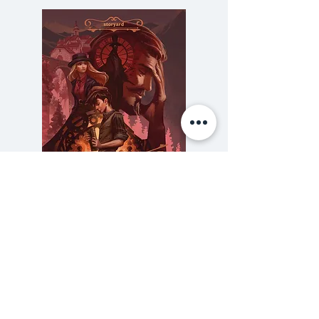
ถูกบังคับให้เข้าไปอยู่ในห้องคน
บ้า เนื่องมาจากพฤติกรรมที่
ปฏิเสธแบบแผนชีวิต และความเชื่อ
ของคนส่วนใหญ่ในเมือง กับคนบ้า
ที่เขาว่าไม่บ้าในเมืองนั้น อะไรคือ
ความจริง ใครคือคนและคนคือ
ใครในสังคมที่มีความแตกต่างและช่อง
ว่างระหว่างคนอยู่มากมายทั่วไปเช่น
นี้ ร่วมติดตามและค้นหาคำตอบได้
แล้วในเล่ม
ความลับของสารวัตร (สตีมฟีลด์
777 โรงแรมรวมนัก
เล่ม 3)
ราคา
฿275.00