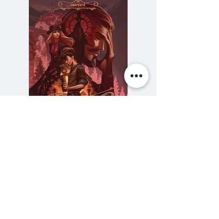
ภายใน 10 ปี คงมีนวนิยายรักออก
มามากมาย สำหรับนักอ่านที่ได้เคย
อ่านนวนิยายเรื่องนี้แล้ว สำนักพิมพ์
ระหว่างบรรทัดเชื่อว่า 8 1/2 ริก
เตอร์ คงได้เข้าไปนั่งในใจนักอ่าน
หลายต่อหลายท่านแล้ว สำหรับคนที่
ไม่เคยอ่านมาก่อน สำนักพิมพ์เชื่อว่า
ท่านคงได้สัมผัสถึง 'รักแท้' ที่มีอยู่
อย่างเต็มที่ เต็มความหมายของ
ความลับของสารวัตร (สตีมฟีลด์
777 โรงแรมรวมนัก
บรรทัดในนวนิยายเรื่องนี้
เล่ม 3)
ราคา
฿275.00
"ฉันหมายความว่าคุณรู้แน่แก่ใจได้
ซื้อเยอะ ยิ่งคุ้ม 900