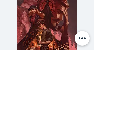
สร้างแรงบันดาลใจและมีผลต่อวิธีคิด
ในชีวิตของบอยทั้งสิ้น การอ่านความ
เรียงทั้ง 25 ชิ้นใน ใต้แสงสีมะนาว
เหมือนการได้เข้าไปเดินเล่นอ้อยอิ่งใน
โลกแห่งความทรงจำที่เปี่ยมไปด้วย
อารมณ์หลากหลาย มีเรื่องราวที่
งดงามและเปี่ยมสุข จะบอกว่านี่คือ
โลกแห่งความฝันของ บอย ตรัย
ความลับของสารวัตร (สตีมฟีลด์
777 โรงแรมรวมนัก
ก็ได้ แต่ถ้าพูดให้ตรงกว่านั้น ...นี่คือ
เล่ม 3)
เรื่องราวของโลกใบที่ถูกฉาบอยู่ใต้
ราคา
฿275.00
แสงอบอุ่นสีมะนาวนั่นเอง
ซื้อเยอะ ยิ่งคุ้ม 900