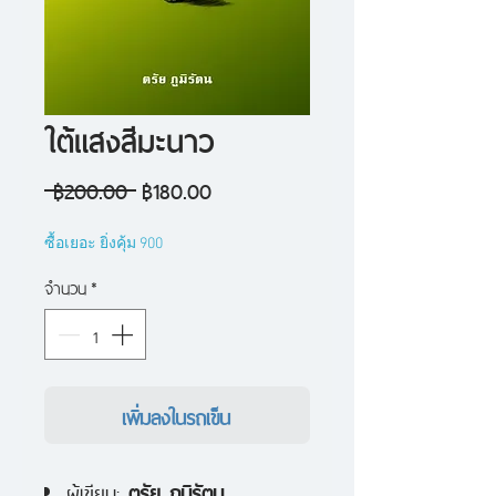
ใต้แสงสีมะนาว
ราคา
ราคา
 ฿200.00 
฿180.00
ปกติ
ขาย
ซื้อเยอะ ยิ่งคุ้ม 900
ลด
จำนวน
*
เพิ่มลงในรถเข็น
ผู้เขียน:
ตรัย ภูมิรัตน