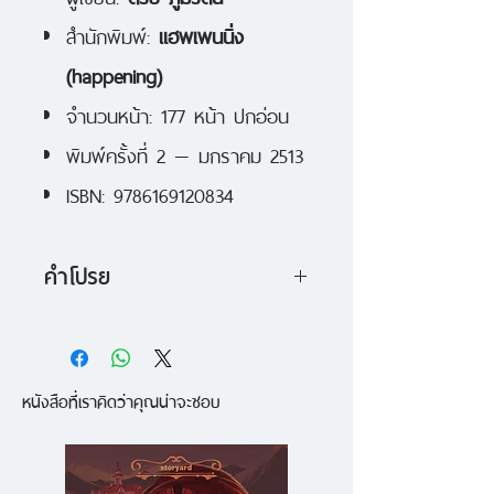
สำนักพิมพ์:
แฮพเพนนิ่ง
(happening)
จำนวนหน้า: 177 หน้า ปกอ่อน
พิมพ์ครั้งที่ 2 — มกราคม 2513
ISBN: 9786169120834
คำโปรย
นักร้อง-นักแต่งเพลงชื่อ บอย-ตรัย
ภูมิรัตน (บอย ฟรายเดย์) เขียน
หนังสือที่เราคิดว่าคุณน่าจะชอบ
บทความเกี่ยวกับความประทับใจที่เขา
มีต่อบทเพลง ภาพยนตร์ นิทาน และ
หนังสือการ์ตูน ซึ่งล้วนเป็นงานที่