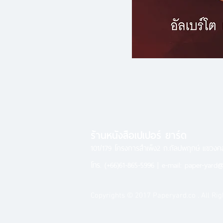
ร้านหนังสือเปเปอร์ ยาร์ด
101/179 โครงการสำเพ็ง2 ถ.กัลปพฤกษ์ แขวง
โทร.
(+66)61-865-5996 |
e-mail:
paper-yard@
Copyrights © 2017 Paperyard.co . All Rig