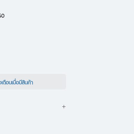
ราคา
50
ขาย
ลด
งเตือนเมื่อมีสินค้า
ือนมัจฉา" เหลาสุราปีศาจแห่งความ
มรัยเคล้าเรื่องราวบุญคุณความ