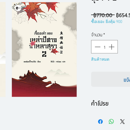
ราคา
 ฿770.00 
฿654.
ปกติ
ซื้อเยอะ ยิ่งคุ้ม 900
จำนวน
*
สินค้าหมด
แจ้
คำโปรย
ยินดีต้อนรับสู่ "เร
พิศดารลุ่มลึก จิบเ