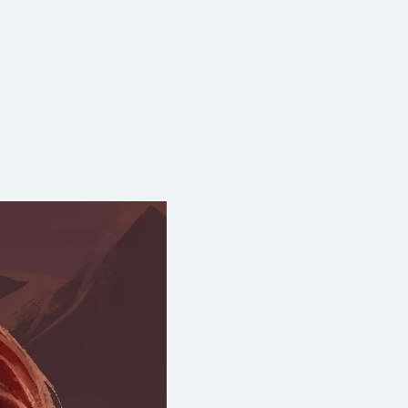
ับอมนุษย์ สดับนิทานแห่งโลกคู่
รากฏในจิตใจคน และความสว่าง
ี พบพานการผจญภัยสุดพิสดาร
้าสะเทือนดิน