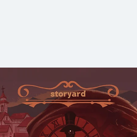
แค้น ระหว่างมนุษย์ก
ขนาน ที่ความมืดป
ปรากฏในร่างภูติผ
และตำนานรักสะท้านฟ