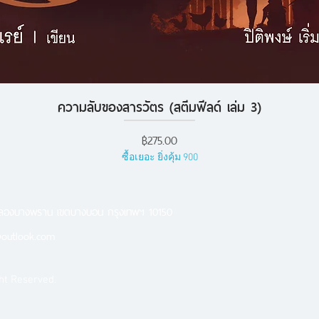
ความลับของสารวัตร (สตีมฟีลด์ เล่ม 3)
ดูข้อมูลด่วน
ราคา
฿275.00
ซื้อเยอะ ยิ่งคุ้ม 900
คลองบางพราน เขตบางบอน กรุงเทพฯ 10150
outlook.com
ht Reserved.