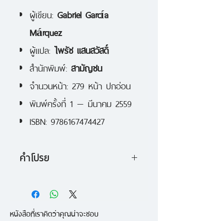
ผู้เขียน:
Gabriel García
Márquez
ผู้แปล:
ไพรัช แสนสวัสดิ์
สำนักพิมพ์:
สามัญชน
จำนวนหน้า: 279 หน้า ปกอ่อน
พิมพ์ครั้งที่ 1 — มีนาคม 2559
ISBN: 9786167474427
คำโปรย
เรื่องราวสุดอัศจรรย์ผสมผสาน
ความประหลาดลึกล้ำ เมื่อชุมชนแห่ง
หนังสือที่เราคิดว่าคุณน่าจะชอบ
หนึ่งในละตินอเมริกาตื่นขึ้นเผชิญกับ