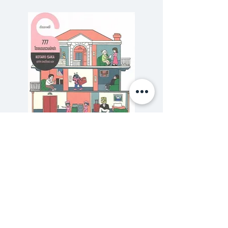
ข้อความเสียดสีเยาะหยันในใบสนเท่ห์
ลึกลับอย่างฉับพลัน ใบติดประกาศ
เหล่านี้แพร่ขยายข่าวลือฉาวโฉ่เกี่ยว
พันกับบุคคลพึงเคารพระดับนำของ
เมืองโดยตรง เพียงข้ามคืนชุมชน
เงียบสงบภายใต้สายฝนโปรยปราย
กลับกลายเป็นเมืองแห่งความพินาศ
กรุ่นควันโขมงท่วมท้นล้นหลากด้วย
เรื่องอื้อฉาว ฉ้อฉล และฆาตกรรม
777 โรงแรมรวมนักฆ่า
รักสุดสวิส The Secret 
ไม่ต่างอะไรจากนวนิยายตำนานระดับ
ราคาปกติ
ราคาขายลด
฿320.00
฿288.00
โลกอย่าง ‘หนึ่งร้อยปีแห่งความโดด
ซื้อเยอะ ยิ่งคุ้ม 900