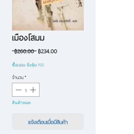
เมืองโสมม
ราคา
ราคา
 ฿260.00 
฿234.00
ปกติ
ขาย
ซื้อเยอะ ยิ่งคุ้ม 900
ลด
จำนวน
*
สินค้าหมด
แจ้งเตือนเมื่อมีสินค้า