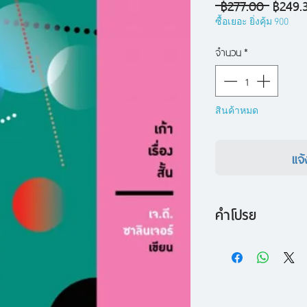
ราคา
 ฿277.00 
฿249.
ปกติ
ซื้อเยอะ ยิ่งคุ้ม 900
จำนวน
*
สินค้าหมด
แจ้
คำโปรย
ผลงานรวมเรื่องสั้นข
เรื่องราวเกี่ยวกับส
ของสงคราม ความทร