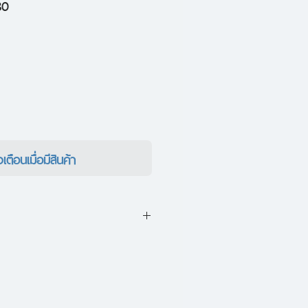
ราคา
30
ขาย
ลด
งเตือนเมื่อมีสินค้า
อง เจ.ดี. ซาลินเจอร์ ที่บอกเล่า
ภาพจิตใจของผู้ที่ผ่านความโหดร้าย
งจำอันสนุกสนานในวัยเยาว์