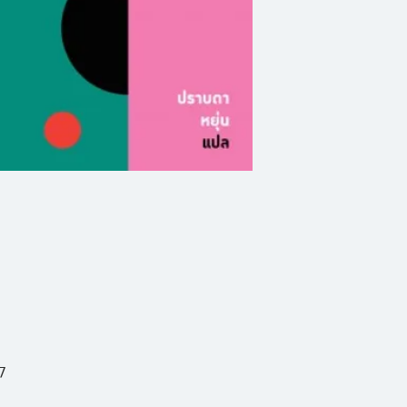
ความรักของผู้เป็นแ
กลับตราตรึงในควา
และปรัชญาตะวันออก
เรื่องสั้นทั้งเก้าเรื
หงิกในคอนเน็กติกัต
สงครามกับชาวเอสกิโม
สเม--ด้วยรักและรั
ราวมรกต, ยุคโศกของ
7