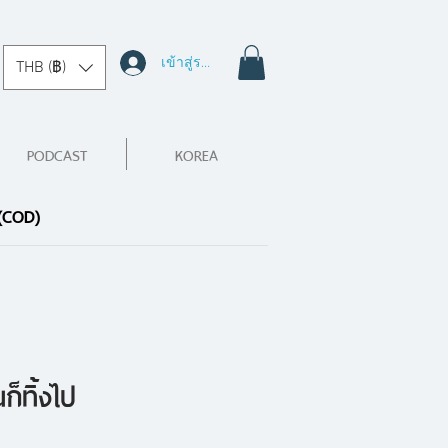
เข้าสู่ระบบ
THB (฿)
PODCAST
KOREA
 (COD)
ก็ทิ้งไป