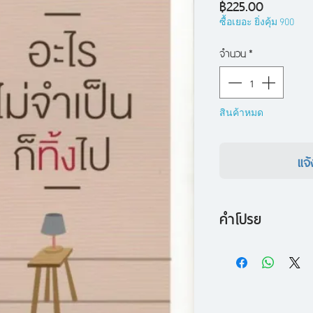
ราคา
฿225.00
ซื้อเยอะ ยิ่งคุ้ม 900
จำนวน
*
สินค้าหมด
แจ้
คำโปรย
ชีวิตดีขึ้นได้ง่ายๆ แค
ความสุขจากการมีข้า