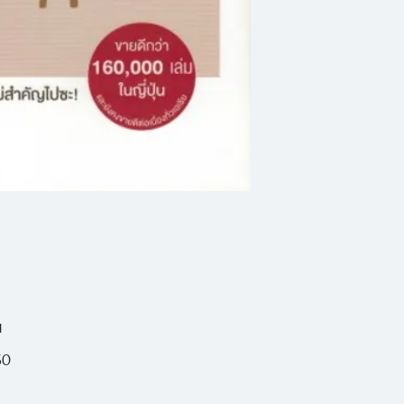
ให้ดีขึ้้น และมีความสุ
- มีเวลามากขึ้น สนุ
- ไม่ต้องคอยเปรียบ
- ไม่ต้องกลัวสายตาค
- มีสมาธิมากขึ้น รู้
- ประหยัด เป็นมิต
สบายใจ
- ความสัมพันธ์กับค
ลง...ง่ายๆ แค่ทิ้งข้
น
60