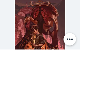
โต้-หัวแตงโม" และเหตุการณ์ต่างๆ
ที่เขาได้เข้าไปมีส่วนร่วม ผู้คนที่เขาได้
พบเจอ รวมถึงไปถึงสถานการณ์
ต่างๆ ที่เขาอาจเป็นเพียงผู้เฝ้ามอง
อยู่ห่างๆ เนื้อหาแต่ละตอนเต็มไปด้วย
ความอบอุ่น น่ารัก และมีมุมมองต่อ
สถานการณ์ต่างๆ ที่น่าสนใจ ชวนให้
ผู้อ่านได้ขบคิดและตั้งคำถามไป
พร้อมๆ กับมุขตลกน่ารักๆ อีกทั้ง
ความลับของสารวัตร (สตีมฟีลด์
777 โรงแรมรวมนัก
สาระที่จะกระตุ้นจินตนาการและความ
เล่ม 3)
คิดในสมองของเราให้เปิดขึ้นอย่าง
ราคา
฿275.00
สว่างไสว และมีความสุข ไปกับสาระ
ซื้อเยอะ ยิ่งคุ้ม 900