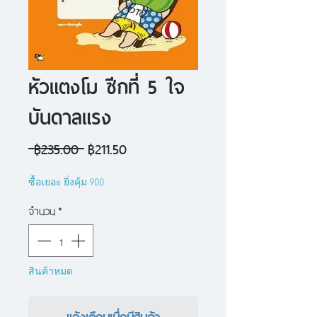
หัวแตงโม ซีกที่ 5 ใจ
บันดาลแรง
ราคา
ราคา
 ฿235.00 
฿211.50
ปกติ
ขาย
ซื้อเยอะ ยิ่งคุ้ม 900
ลด
จำนวน
*
สินค้าหมด
แจ้งเตือนเมื่อมีสินค้า