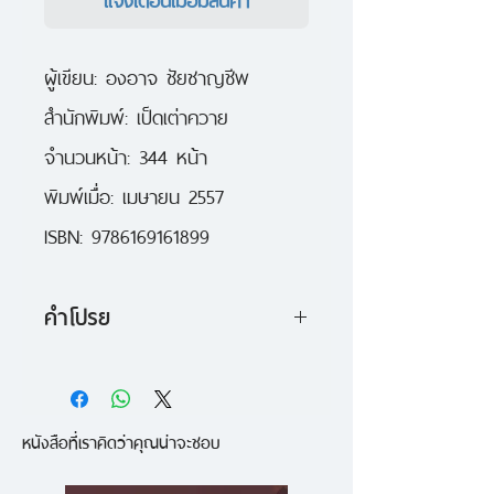
ผู้เขียน: องอาจ ชัยชาญชีพ
สำนักพิมพ์: เป็ดเต่าควาย
จำนวนหน้า: 344 หน้า
พิมพ์เมื่อ: เมษายน 2557
ISBN: 9786169161899
คำโปรย
"หัวแตงโมซีกที่ 5 ใจบันดาลแรง"
เป็นเล่มหนึ่งใน "การ์ตูนชุดหัวแตงโม"
หนังสือที่เราคิดว่าคุณน่าจะชอบ
ที่ได้รับความนิยมมายาวนานกว่า 10
ปี โดยในเล่มนี้ คุณจะได้รู้จักกับ "โต