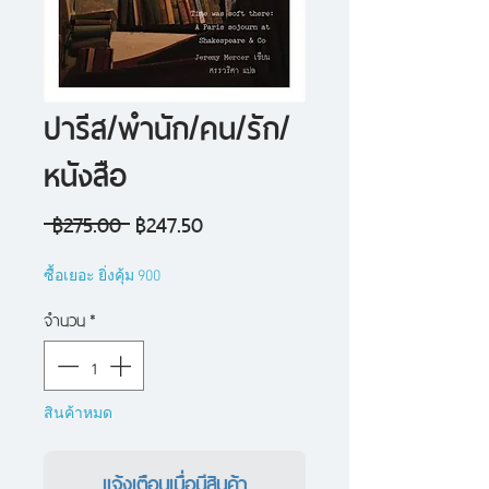
ปารีส/พำนัก/คน/รัก/
หนังสือ
ราคา
ราคา
 ฿275.00 
฿247.50
ปกติ
ขาย
ซื้อเยอะ ยิ่งคุ้ม 900
ลด
จำนวน
*
สินค้าหมด
แจ้งเตือนเมื่อมีสินค้า