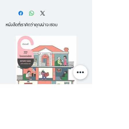
จากผู้เขียน :
หนังสือเล่มแรกในชุด “คนรักหนังสือ”
เรื่องราวในหนังสือเล่มนี้คือการลี้ภัย
ซึ่งมาจากแนวคิดในการเลือกหนังสือ
หนังสือที่เราคิดว่าคุณน่าจะชอบ
ในร้านหนังสือเก่าที่พิลึกพิลั่นแห่ง
ดีที่มีธีมและเรื่องราวเกี่ยวกับหนังสือ
หนึ่งในปารีส และเหตุการณ์พิเศษที่
สำหรับคนรักหนังสือโดยเฉพาะ โดย
เกิดขึ้นในช่วงที่ผมพำนักอยู่ที่นั่น
เป็นบันทึกกึ่งนวนิยายของนักข่าว
ในการเขียนบันทึกความทรงจำเช่นนี้
แคนาดาที่ตัดสินใจหลบปัญหายุ่งยาก
ความจริงกลายเป็นของเหลว เรื่อง
ในบ้าน เกิดไปยังปารีส อย่างรีบร้อน
ราวแท้จริงของสิ่งที่นำผมไปสู่
ไม่มีเงิน ไม่มีงาน และคล้ายจะไม่มี
ฝรั่งเศสและเหตุการณ์ทั้งหมดในร้าน
อนาคต ในที่สุด ขณะที่กำลังตกอับ
หนังสือต้องใช้หน้ากระดาษมากกว่านี้
อย่างที่สุด เขาก็ได้พบ “เชกสเปียร์
ในการเล่า ดังนั้น เหตุการณ์เหล่านั้น
แอนด์ คัมพานี” ร้านหนังสือเก่า
จึงถูกกลั่นและกรองและกลั่นชั้นแล้ว
เล็กๆ ริมแม่น้ำแซนของชาวอเมริกัน