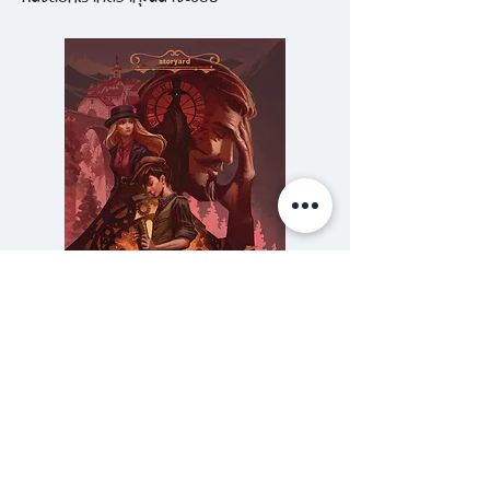
การดำรงชีวิตในเชิงชีววิทยาไม่ว่าจะ
เป็นมิติของการกิน การดื่ม การ
สัมผัส ไปจนถึงความสุขทางเพศ
ฯลฯ การบริโภคเป็นทุกสิ่งทุกอย่าง
เพราะอย่างน้อยการบริโภคก็เป็นพื้น
ฐานสำคัญของชีวิตโดยเฉพาะอย่าง
ยิ่งทางด้านร่างกาย เนื้อหนัง มังสา
นับตั้งแต่ศตวรรษที่ยี่สิบเป็นต้นมา
พลังของการบริโภคชัดเจนมากยิ่งขึ้น
การขับเคลื่อนทางเศรษฐกิจในสภาวะ
สมัยใหม่ปลายศตวรรษที่ยี่สิบสิ่งที่
ความลับของสารวัตร (สตีมฟีลด์
777 โรงแรมรวมนัก
ทำให้หวาดวิตกก็คือ คนจะไม่จับจ่าย
เล่ม 3)
ใช้เงินซื้อข้าวของ