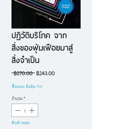
ปฏิวัติบริโภค จาก
สิ่งของฟุ่มเฟือยมาสู่
สิ่งจำเป็น
ราคา
ราคา
 ฿270.00 
฿243.00
ปกติ
ขาย
ซื้อเยอะ ยิ่งคุ้ม 900
ลด
จำนวน
*
สินค้าหมด