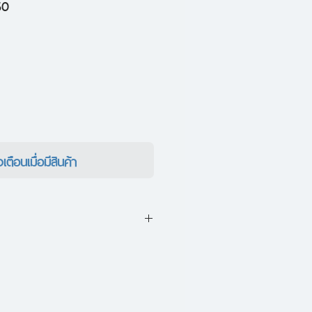
ราคา
50
ขาย
ลด
งเตือนเมื่อมีสินค้า
องเล่าเกี่ยวกับนักธุรกิจและชาว
าเราทุกคนต่างมีสิทธิ “เลือก” ที่
ี หากไม่ติดกับกรอบความคิดเดิมๆ