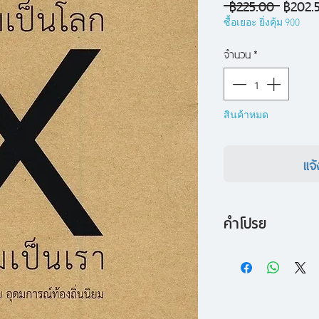
ราคา
 ฿225.00 
฿202.
ปกติ
ซื้อเยอะ ยิ่งคุ้ม 900
จำนวน
*
สินค้าหมด
แจ้
คำโปรย
หลายคนเคยได้ยินเรื่
ประมง ที่ให้บทสรุปว่
จะมีความสุขได้ทันท