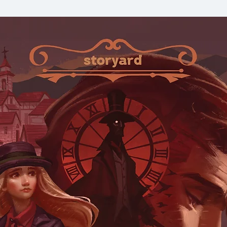
ทรัพยากรอย่างรับผิ
ผลกระทบต่อโอกาสใ
จุดตัดของชาวประมงแ
บังเอิญที่ได้มาเจอก
มองต่อความสุขที่ทั้งค
หากแต่พวกเขายังเป็น
กันและกันอย่างแยก
“โลก” กับ “เรา”....