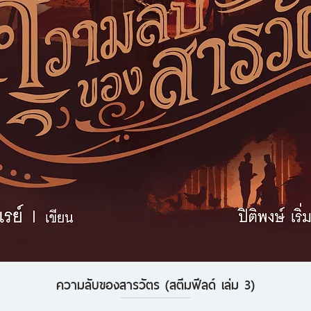
ความลับของสารวัตร (สตีมฟีลด์ เล่ม 3)
ดูข้อมูลด่วน