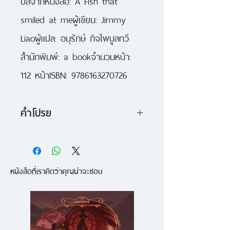
ปลจากหนังสือ: A Fish that 
smiled at meผู้เขียน: Jimmy 
Liaoผู้แปล: อนุรักษ์ กิจไพบูลทวี
สำนักพิมพ์: a bookจำนวนหน้า: 
112 หน้าISBN: 9786163270726
คำโปรย
ผมเป็นเจ้าของปลาตัวหนึ่ง
เป็นปลาที่ซื่อสัตย์เยี่ยงสุนัข
หนังสือที่เราคิดว่าคุณน่าจะชอบ
รู้ใจเยี่ยงแมว
ผูกพันเยี่ยงคนรัก