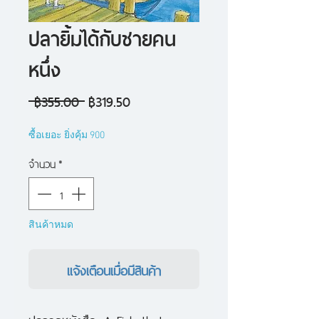
ปลายิ้มได้กับชายคน
หนึ่ง
ราคา
ราคา
 ฿355.00 
฿319.50
ปกติ
ขาย
ซื้อเยอะ ยิ่งคุ้ม 900
ลด
จำนวน
*
สินค้าหมด
แจ้งเตือนเมื่อมีสินค้า