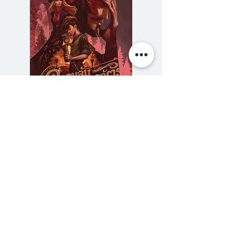
เขาให้ปลาของเขายิ้มให้กับเรา
พาเราเข้าสู่เนื้อเรื่องไปพร้อมกับปลา
ตัวน้อย
ยิ้มไปกับปลาโชว์สเต็ปเคียงข้าง
เจ้าของปลา
กลับสู่ท้องทะเลอย่างแช่มช้า...
เจ้าปลาน้อยตกเข้าสู่ก้นบึ้งหัวใจของ
เราโดยไม่รู้ตัว
ความลับของสารวัตร (สตีมฟีลด์
777 โรงแรมรวมนัก
เราแยกไม่ออกแล้วว่าปลากำลังยิ้ม
เล่ม 3)
หรือคนกำลังยิ้ม
ราคา
฿275.00
ซื้อเยอะ ยิ่งคุ้ม 900