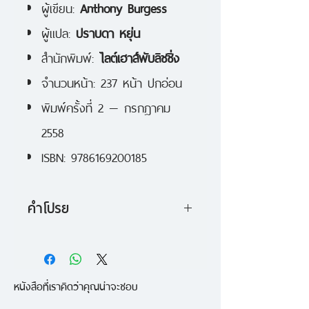
ผู้เขียน:
Anthony Burgess
ผู้แปล:
ปราบดา หยุ่น
สำนักพิมพ์:
ไลต์เฮาส์พับลิชชิ่ง
จำนวนหน้า: 237 หน้า ปกอ่อน
พิมพ์ครั้งที่ 2 — กรกฎาคม
2558
ISBN: 9786169200185
คำโปรย
พวกเขาทำให้เธอเป็นอะไรบางอย่างที่
ไม่ใช่มนุษย์
หนังสือที่เราคิดว่าคุณน่าจะชอบ
เธอไม่สามารถเลือกอะไรได้เองอีก