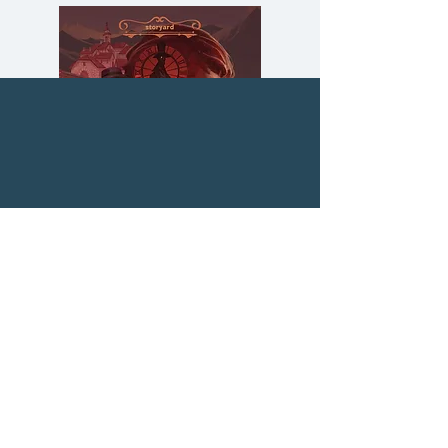
แล้ว
เธอกลายเป็นเครื่องจักรที่ทำได้แต่
ความดี
"คนไขลาน : A Clockwork
Orange" นวนิยายเรื่องเอกของ "แอ
นโธนี เบอร์เจสต์" ที่เขียนขึ้นเมื่อปี
ค.ศ.1962 ซึ่งมีกระแสวิพากษ์วิจารณ์
เกี่ยวกับความรุนแรงและเรื่องเพศ
ในเรื่องราวของเขาเปิดเผยให้เห็น
ความลับของสารวัตร (สตีมฟีลด์
777 โรงแรมรวมนัก
ความรุนแรงของสังคมแห่งอนาคต
เล่ม 3)
ที่เกิดจากกลุ่มอันธพาลและแก๊งวัยรุ่น
ราคา
฿275.00
คึกคะนอง ซึ่ง "อเล็กซ์" วัยรุ่นอายุ