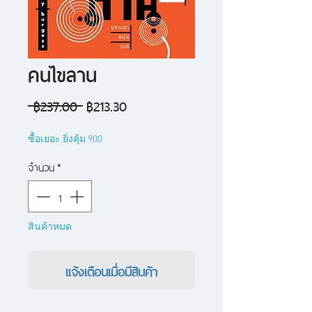
คนไขลาน
ราคา
ราคา
 ฿237.00 
฿213.30
ปกติ
ขาย
ซื้อเยอะ ยิ่งคุ้ม 900
ลด
จำนวน
*
สินค้าหมด
แจ้งเตือนเมื่อมีสินค้า