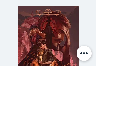
ขาว
"มองอะไรไม่เห็นเลยจริง ๆ แฮะ"
"มองอะไรไม่เห็นเลยจริง ๆ นั่นแหละ"
"แต่...อีกเดี๋ยวก็คงมองเห็นแล้วล่ะ"
"คงมองเห็นล่ะนะ"
"นี่ ถ้ากลับมามองเห็นเหมือนเดิมแล้ว
ปรากฏว่า สิ่งที่อยู่ตรงหน้ามันหายไป
หมด นายดีใจรึเปล่า"
"อืม แต่ไม่มีทางเป็นแบบนั้นหรอก
ฉันรู้ดี"
ความลับของสารวัตร (สตีมฟีลด์
777 โรงแรมรวมนัก
"ถ้ามองเห็นแล้ว นายจะทำยังไงต่อ
เล่ม 3)
ล่ะ"