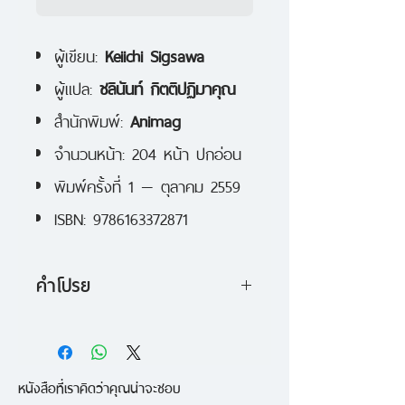
ผู้เขียน:
Keiichi Sigsawa
ผู้แปล:
ชลินันท์ กิตติปฏิมาคุณ
สำนักพิมพ์:
Animag
จำนวนหน้า: 204 หน้า ปกอ่อน
พิมพ์ครั้งที่ 1 — ตุลาคม 2559
ISBN: 9786163372871
คำโปรย
รอบด้านขาวโพลน
ทั้งบน ล่าง ขวา และซ้ายมีเพียงสี
หนังสือที่เราคิดว่าคุณน่าจะชอบ
ขาว บริเวณนั้นไร้สิ่งอื่นใดนอกจากสี