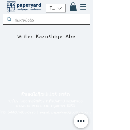
THB (฿)
writer Kazushige Abe
ร้านหนังสือเปเปอร์ ยาร์ด
101/179 โครงการสำเพ็ง2 ถ.กัลปพฤกษ์ แขวงคลอง
บางพราน เขตบางบอน กรุงเทพฯ 10150
โทร.
(+66)61-865-5996 |
e-mail:
paper-yard@outlook.com