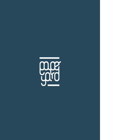
THB (฿)
writer Alice Munro
ร้านหนังสือเปเปอร์ ยาร์ด
101/179 โครงการสำเพ็ง2 ถ.กัลปพฤกษ์ แขวงคลอง
บางพราน เขตบางบอน กรุงเทพฯ 10150
โทร.
(+66)61-865-5996 |
e-mail:
paper-yard@outlook.com