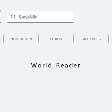
NON-FICTION
FICTION
PAPER BLOG
World Reader