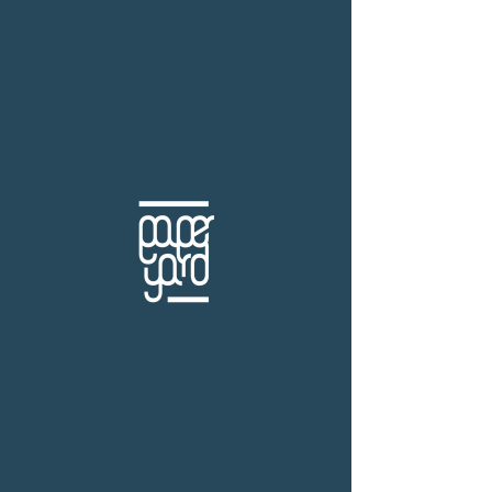
THB (฿)
Set มิตรเกย์
ร้านหนังสือเปเปอร์ ยาร์ด
101/179 โครงการสำเพ็ง2 ถ.กัลปพฤกษ์ แขวงคลอง
บางพราน เขตบางบอน กรุงเทพฯ 10150
โทร.
(+66)61-865-5996 |
e-mail:
paper-yard@outlook.com