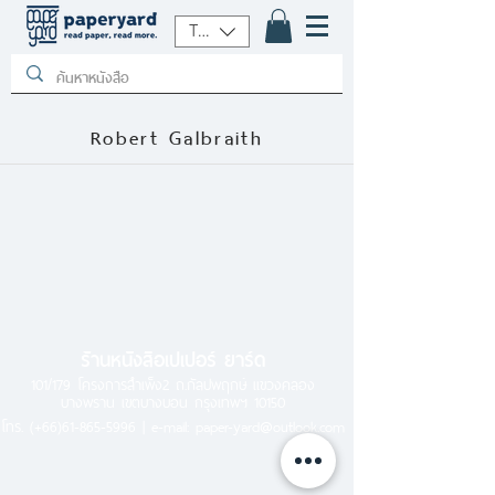
THB (฿)
Robert Galbraith
ร้านหนังสือเปเปอร์ ยาร์ด
101/179 โครงการสำเพ็ง2 ถ.กัลปพฤกษ์ แขวงคลอง
บางพราน เขตบางบอน กรุงเทพฯ 10150
โทร.
(+66)61-865-5996 |
e-mail:
paper-yard@outlook.com