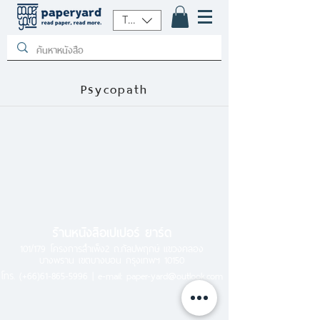
THB (฿)
Psycopath
ร้านหนังสือเปเปอร์ ยาร์ด
101/179 โครงการสำเพ็ง2 ถ.กัลปพฤกษ์ แขวงคลอง
บางพราน เขตบางบอน กรุงเทพฯ 10150
โทร.
(+66)61-865-5996 |
e-mail:
paper-yard@outlook.com