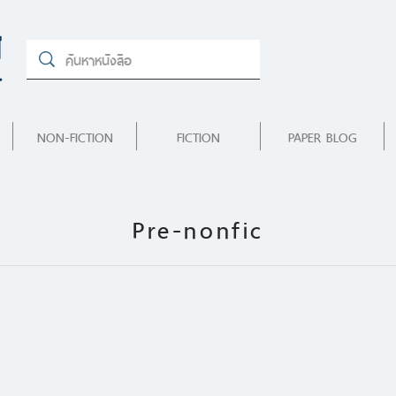
NON-FICTION
FICTION
PAPER BLOG
Pre-nonfic