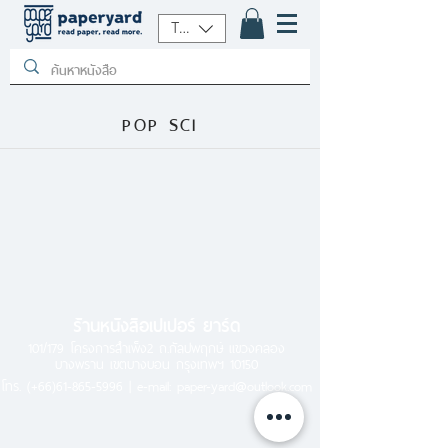
THB (฿)
POP SCI
ร้านหนังสือเปเปอร์ ยาร์ด
101/179 โครงการสำเพ็ง2 ถ.กัลปพฤกษ์ แขวงคลอง
บางพราน เขตบางบอน กรุงเทพฯ 10150
โทร.
(+66)61-865-5996 |
e-mail:
paper-yard@outlook.com