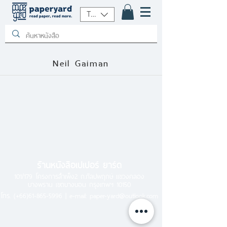
THB (฿)
Neil Gaiman
ร้านหนังสือเปเปอร์ ยาร์ด
101/179 โครงการสำเพ็ง2 ถ.กัลปพฤกษ์ แขวงคลอง
บางพราน เขตบางบอน กรุงเทพฯ 10150
โทร.
(+66)61-865-5996 |
e-mail:
paper-yard@outlook.com