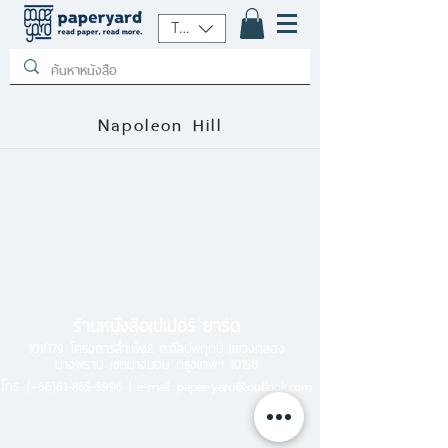
THB (฿)
Napoleon Hill
ร้านหนังสือเปเปอร์ ยาร์ด
101/179 โครงการสำเพ็ง2 ถ.กัลปพฤกษ์ แขวงคลอง
บางพราน เขตบางบอน กรุงเทพฯ 10150
โทร.
(+66)61-865-5996 |
e-mail:
paper-yard@outlook.com