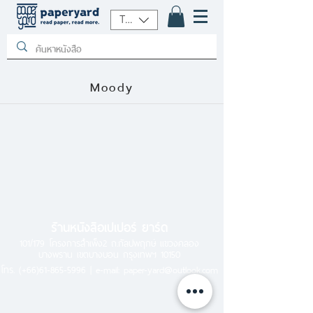
THB (฿)
Moody
ร้านหนังสือเปเปอร์ ยาร์ด
101/179 โครงการสำเพ็ง2 ถ.กัลปพฤกษ์ แขวงคลอง
บางพราน เขตบางบอน กรุงเทพฯ 10150
โทร.
(+66)61-865-5996 |
e-mail:
paper-yard@outlook.com