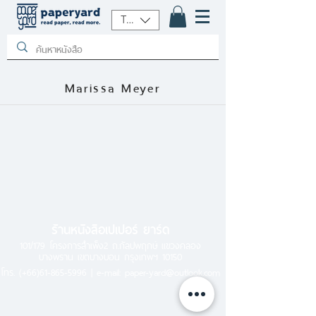
THB (฿)
Marissa Meyer
ร้านหนังสือเปเปอร์ ยาร์ด
101/179 โครงการสำเพ็ง2 ถ.กัลปพฤกษ์ แขวงคลอง
บางพราน เขตบางบอน กรุงเทพฯ 10150
โทร.
(+66)61-865-5996 |
e-mail:
paper-yard@outlook.com