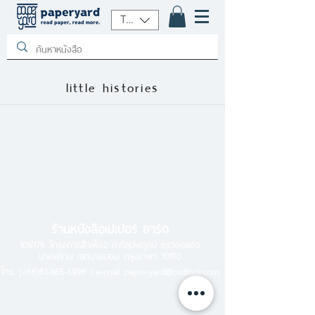
THB (฿)
little histories
ร้านหนังสือเปเปอร์ ยาร์ด
101/179 โครงการสำเพ็ง2 ถ.กัลปพฤกษ์ แขวงคลอง
บางพราน เขตบางบอน กรุงเทพฯ 10150
โทร.
(+66)61-865-5996 |
e-mail:
paper-yard@outlook.com