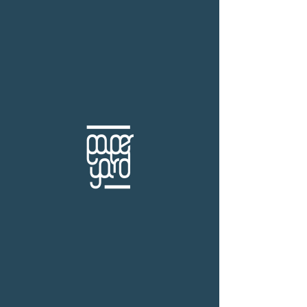
THB (฿)
Kazuo Ishiguro
ร้านหนังสือเปเปอร์ ยาร์ด
101/179 โครงการสำเพ็ง2 ถ.กัลปพฤกษ์ แขวงคลอง
บางพราน เขตบางบอน กรุงเทพฯ 10150
โทร.
(+66)61-865-5996 |
e-mail:
paper-yard@outlook.com