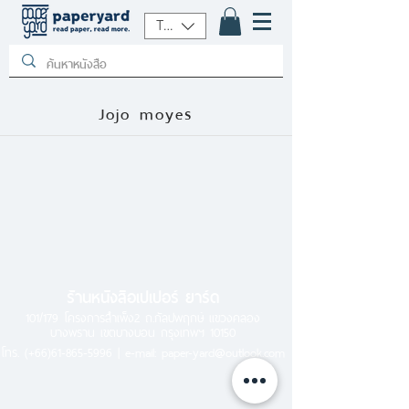
THB (฿)
Jojo moyes
ร้านหนังสือเปเปอร์ ยาร์ด
101/179 โครงการสำเพ็ง2 ถ.กัลปพฤกษ์ แขวงคลอง
บางพราน เขตบางบอน กรุงเทพฯ 10150
โทร.
(+66)61-865-5996 |
e-mail:
paper-yard@outlook.com