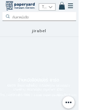
THB (฿)
jirabel
ร้านหนังสือเปเปอร์ ยาร์ด
101/179 โครงการสำเพ็ง2 ถ.กัลปพฤกษ์ แขวงคลอง
บางพราน เขตบางบอน กรุงเทพฯ 10150
โทร.
(+66)61-865-5996 |
e-mail:
paper-yard@outlook.com