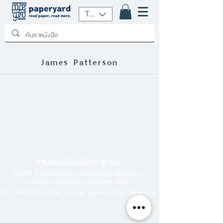
THB (฿)
James Patterson
ร้านหนังสือเปเปอร์ ยาร์ด
101/179 โครงการสำเพ็ง2 ถ.กัลปพฤกษ์ แขวงคลอง
บางพราน เขตบางบอน กรุงเทพฯ 10150
โทร.
(+66)61-865-5996 |
e-mail:
paper-yard@outlook.com